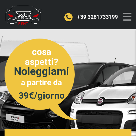
+39 3281733199
cosa
aspetti?
Noleggiami
a partire da
39€/giorno